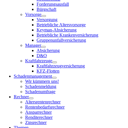
Forderungsausfall
Bürgschaft
Vorsorge
Versorgung
Betriebliche Altersvorsorge
Keyman-Absicherung
Betriebliche Krankenversicherung
Gruppenunfallversicherung
Manager
Absicherung
D&O
Kraftfahrzeuge
Kraftfahrzeugversicherung
KFZ-Flotten
Schadenmanagement
Wir kümmern uns!
Schadenmeldung
Schadenumfrage
Rechner
Altersrentenrechner
Rentenbedarfsrechner
Ansparrechner
Renditerechner
Zinsrechner
Themen