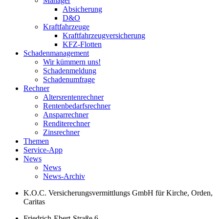
Manager
Absicherung
D&O
Kraftfahrzeuge
Kraftfahrzeugversicherung
KFZ-Flotten
Schadenmanagement
Wir kümmern uns!
Schadenmeldung
Schadenumfrage
Rechner
Altersrentenrechner
Rentenbedarfsrechner
Ansparrechner
Renditerechner
Zinsrechner
Themen
Service-App
News
News
News-Archiv
K.O.C. Versicherungsvermittlungs GmbH
für Kirche, Orden,
Caritas
Friedrich-Ebert-Straße 6