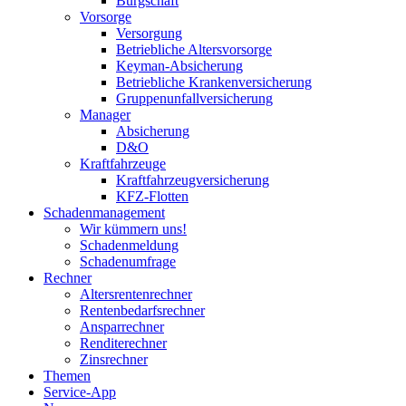
Bürgschaft
Vorsorge
Versorgung
Betriebliche Altersvorsorge
Keyman-Absicherung
Betriebliche Krankenversicherung
Gruppenunfallversicherung
Manager
Absicherung
D&O
Kraftfahrzeuge
Kraftfahrzeugversicherung
KFZ-Flotten
Schadenmanagement
Wir kümmern uns!
Schadenmeldung
Schadenumfrage
Rechner
Altersrentenrechner
Rentenbedarfsrechner
Ansparrechner
Renditerechner
Zinsrechner
Themen
Service-App